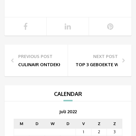
PREVIOUS POST
NEXT POST
CULINAIR ONTDEKKEN MET LEUVENINSIDEOUT
TOP 3 GEBOEKTE WANDELIN
CALENDAR
juli 2022
M
D
W
D
V
Z
Z
1
2
3