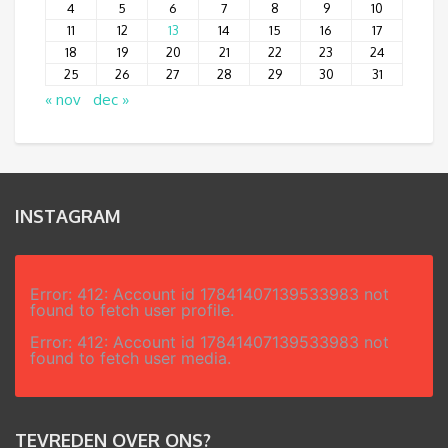
4
5
6
7
8
9
10
11
12
13
14
15
16
17
18
19
20
21
22
23
24
25
26
27
28
29
30
31
« nov
dec »
INSTAGRAM
Error: 412: Account id 17841407139533983 not
found to fetch user profile.
Error: 412: Account id 17841407139533983 not
found to fetch user media.
TEVREDEN OVER ONS?