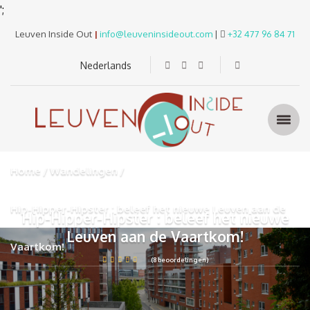
';
Leuven Inside Out
|
info@leuveninsideout.com
|
+32 477 96 84 71
Nederlands
Home
Wandelingen
Hip-Hipper-Hipster : beleef het nieuwe Leuven aan de
Hip-Hipper-Hipster : beleef het nieuwe
Leuven aan de Vaartkom!
Vaartkom!
(8 beoordelingen)