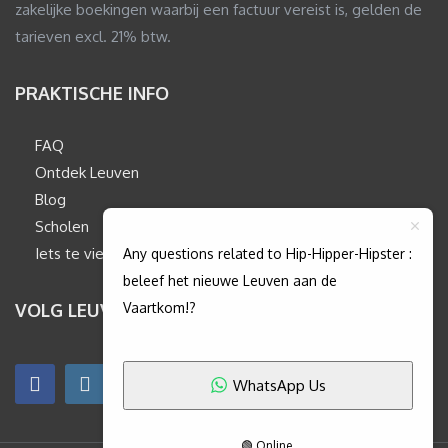
zakelijke boekingen waarbij een factuur vereist is, gelden de
tarieven excl. 21% btw.
PRAKTISCHE INFO
FAQ
Ontdek Leuven
Blog
Scholen
Iets te vieren?
Any questions related to Hip-Hipper-Hipster :
beleef het nieuwe Leuven aan de
VOLG LEUVENINSIDEOUT
Vaartkom!?
WhatsApp Us
🟢 Online