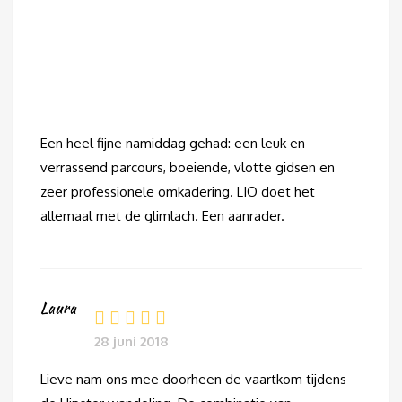
28
sept
2018
Een heel fijne namiddag gehad: een leuk en
verrassend parcours, boeiende, vlotte gidsen en
zeer professionele omkadering. LIO doet het
allemaal met de glimlach. Een aanrader.
Laura
28 juni 2018
Lieve nam ons mee doorheen de vaartkom tijdens