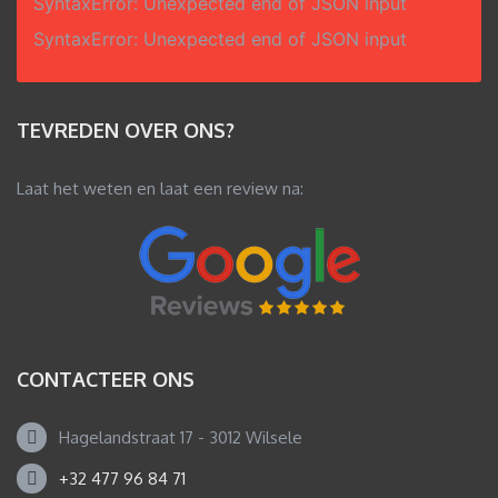
SyntaxError: Unexpected end of JSON input
SyntaxError: Unexpected end of JSON input
TEVREDEN OVER ONS?
Laat het weten en laat een review na:
CONTACTEER ONS
Hagelandstraat 17 - 3012 Wilsele
+32 477 96 84 71