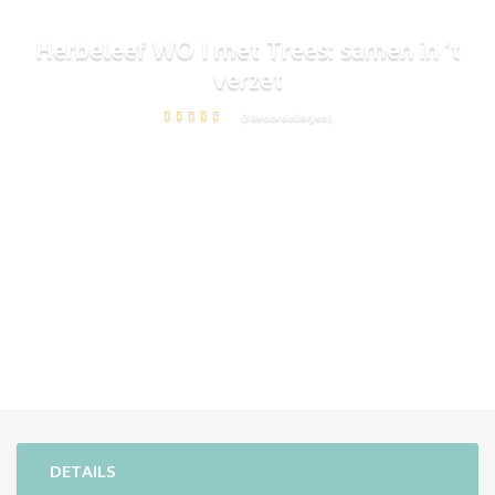
Herbeleef WO I met Trees: samen in ’t
verzet
(3 beoordelingen)
DETAILS