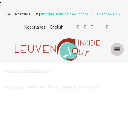
';
Leuven Inside Out
|
info@leuveninsideout.com
|
+32 477 96 84 71
Nederlands
English
Home
Wandelingen
Herbeleef WO I met Trees: samen in ’t verzet