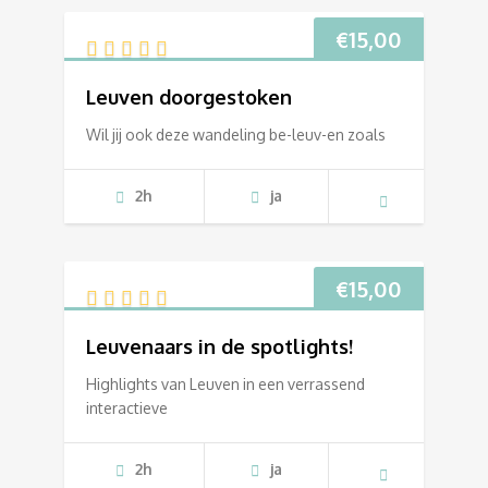
€
15,00
Leuven doorgestoken
Wil jij ook deze wandeling be-leuv-en zoals
2h
ja
€
15,00
Leuvenaars in de spotlights!
Highlights van Leuven in een verrassend
interactieve
2h
ja